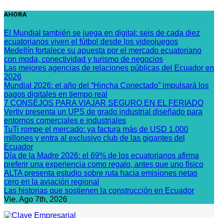
Saltar
AHORA
al
contenido
El Mundial también se juega en digital: seis de cada diez
ecuatorianos viven el fútbol desde los videojuegos
Medellín fortalece su apuesta por el mercado ecuatoriano
con moda, conectividad y turismo de negocios
Las mejores agencias de relaciones públicas del Ecuador en
2026
Mundial 2026: el año del “Hincha Conectado” impulsará los
pagos digitales en tiempo real
7 CONSEJOS PARA VIAJAR SEGURO EN EL FERIADO
Vertiv presenta un UPS de grado industrial diseñado para
entornos comerciales e industriales
TuTi rompe el mercado: ya factura más de USD 1.000
millones y entra al exclusivo club de las gigantes del
Ecuador
Día de la Madre 2026: el 69% de los ecuatorianos afirma
preferir una experiencia como regalo, antes que uno físico
ALTA presenta estudio sobre ruta hacia emisiones netas
cero en la aviación regional
Las historias que sostienen la construcción en Ecuador
Vie. Ago 7th, 2026