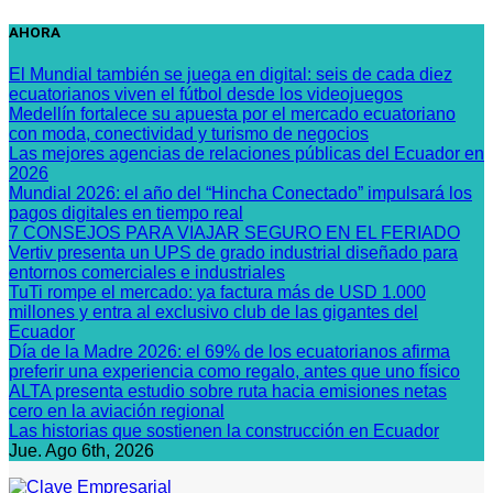
Saltar
AHORA
al
contenido
El Mundial también se juega en digital: seis de cada diez
ecuatorianos viven el fútbol desde los videojuegos
Medellín fortalece su apuesta por el mercado ecuatoriano
con moda, conectividad y turismo de negocios
Las mejores agencias de relaciones públicas del Ecuador en
2026
Mundial 2026: el año del “Hincha Conectado” impulsará los
pagos digitales en tiempo real
7 CONSEJOS PARA VIAJAR SEGURO EN EL FERIADO
Vertiv presenta un UPS de grado industrial diseñado para
entornos comerciales e industriales
TuTi rompe el mercado: ya factura más de USD 1.000
millones y entra al exclusivo club de las gigantes del
Ecuador
Día de la Madre 2026: el 69% de los ecuatorianos afirma
preferir una experiencia como regalo, antes que uno físico
ALTA presenta estudio sobre ruta hacia emisiones netas
cero en la aviación regional
Las historias que sostienen la construcción en Ecuador
Jue. Ago 6th, 2026