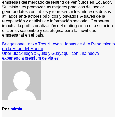
empresas del mercado de renting de vehículos en Ecuador.
Su misión es promover las mejores prácticas del sector,
generar datos confiables y representar los intereses de sus
afiliados ante actores públicos y privados. A través de la
recopilación y análisis de información sectorial, Corporent
impulsa la profesionalización del renting como una solución
eficiente, sostenible y estratégica para la movilidad
empresarial en el país.
Navegación
Bridgestone Lanzó Tres Nuevas Llantas de Alto Rendimiento
en la Mitad del Mundo
de
Uber Black llega a Quito y Guayaquil con una nueva
experiencia premium de viajes
entradas
Por
admin