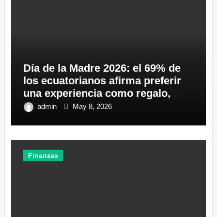
Día de la Madre 2026: el 69% de
los ecuatorianos afirma preferir
una experiencia como regalo,
antes que uno físico
admin
May 8, 2026
Finanzas