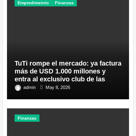
Empredimeinto
Finanzas
TuTi rompe el mercado: ya factura
más de USD 1.000 millones y
entra al exclusivo club de las
gigantes del Ecuador
admin
May 8, 2026
Finanzas