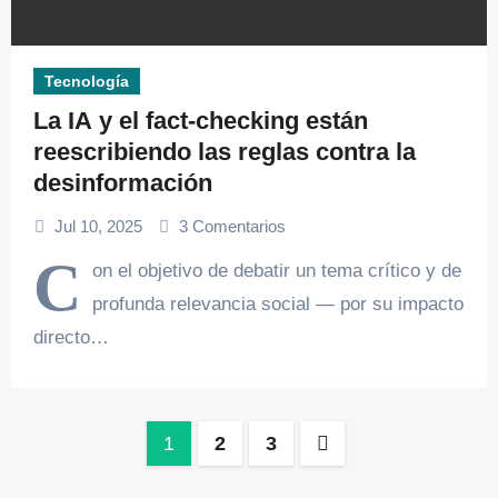
Tecnología
La IA y el fact-checking están
reescribiendo las reglas contra la
desinformación
Jul 10, 2025
3 Comentarios
C
on el objetivo de debatir un tema crítico y de
profunda relevancia social — por su impacto
directo…
Paginación
1
2
3
de