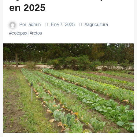
en 2025
Por
admin
Ene 7, 2025
#
agricultura
#
cotopaxi
#
retos