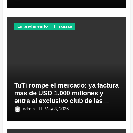
Empredimeinto
Finanzas
TuTi rompe el mercado: ya factura
más de USD 1.000 millones y
entra al exclusivo club de las
gigantes del Ecuador
admin
May 8, 2026