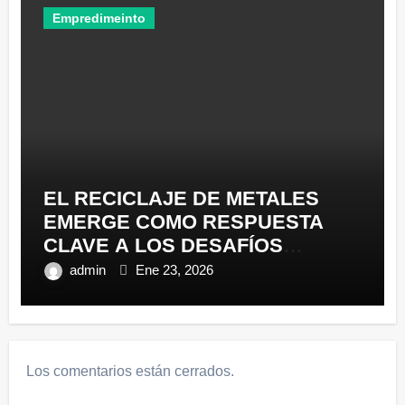
Empredimeinto
EL RECICLAJE DE METALES
EMERGE COMO RESPUESTA
CLAVE A LOS DESAFÍOS
AMBIENTALES Y ECONÓMICOS
admin
Ene 23, 2026
EN ECUADOR​ ​
Los comentarios están cerrados.