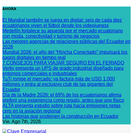
Saltar
AHORA
al
contenido
El Mundial también se juega en digital: seis de cada diez
ecuatorianos viven el fútbol desde los videojuegos
Medellín fortalece su apuesta por el mercado ecuatoriano
con moda, conectividad y turismo de negocios
Las mejores agencias de relaciones públicas del Ecuador en
2026
Mundial 2026: el año del “Hincha Conectado” impulsará los
pagos digitales en tiempo real
7 CONSEJOS PARA VIAJAR SEGURO EN EL FERIADO
Vertiv presenta un UPS de grado industrial diseñado para
entornos comerciales e industriales
TuTi rompe el mercado: ya factura más de USD 1.000
millones y entra al exclusivo club de las gigantes del
Ecuador
Día de la Madre 2026: el 69% de los ecuatorianos afirma
preferir una experiencia como regalo, antes que uno físico
ALTA presenta estudio sobre ruta hacia emisiones netas
cero en la aviación regional
Las historias que sostienen la construcción en Ecuador
Vie. Ago 7th, 2026