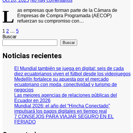
Oct 20, 2025
No hay comentarios
L
as empresas que forman parte de la Cámara de
Empresas de Compra Programada (AECOP)
refuerzan su compromiso con…
Paginación
1
2
…
5
Buscar
de
Buscar
entradas
Noticias recientes
El Mundial también se juega en digital: seis de cada
diez ecuatorianos viven el fútbol desde los videojuegos
Medellín fortalece su apuesta por el mercado
ecuatoriano con moda, conectividad y turismo de
negocios
Las mejores agencias de relaciones públicas del
Ecuador en 2026
Mundial 2026: el año del “Hincha Conectado”
impulsará los pagos digitales en tiempo real
7 CONSEJOS PARA VIAJAR SEGURO EN EL
FERIADO