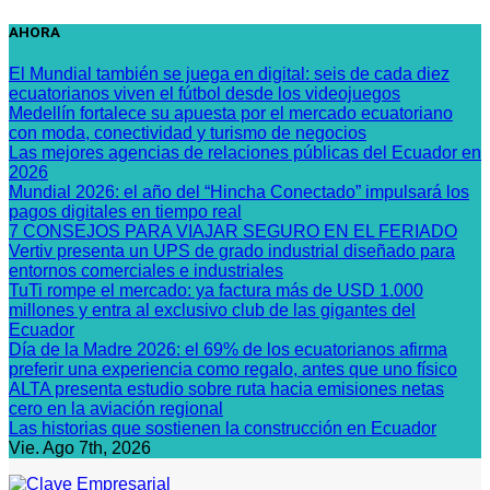
Saltar
AHORA
al
contenido
El Mundial también se juega en digital: seis de cada diez
ecuatorianos viven el fútbol desde los videojuegos
Medellín fortalece su apuesta por el mercado ecuatoriano
con moda, conectividad y turismo de negocios
Las mejores agencias de relaciones públicas del Ecuador en
2026
Mundial 2026: el año del “Hincha Conectado” impulsará los
pagos digitales en tiempo real
7 CONSEJOS PARA VIAJAR SEGURO EN EL FERIADO
Vertiv presenta un UPS de grado industrial diseñado para
entornos comerciales e industriales
TuTi rompe el mercado: ya factura más de USD 1.000
millones y entra al exclusivo club de las gigantes del
Ecuador
Día de la Madre 2026: el 69% de los ecuatorianos afirma
preferir una experiencia como regalo, antes que uno físico
ALTA presenta estudio sobre ruta hacia emisiones netas
cero en la aviación regional
Las historias que sostienen la construcción en Ecuador
Vie. Ago 7th, 2026