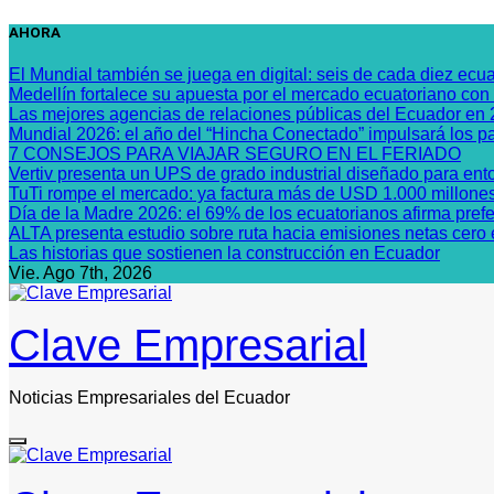
Saltar
AHORA
al
contenido
El Mundial también se juega en digital: seis de cada diez ecua
Medellín fortalece su apuesta por el mercado ecuatoriano con
Las mejores agencias de relaciones públicas del Ecuador en
Mundial 2026: el año del “Hincha Conectado” impulsará los pa
7 CONSEJOS PARA VIAJAR SEGURO EN EL FERIADO
Vertiv presenta un UPS de grado industrial diseñado para ento
TuTi rompe el mercado: ya factura más de USD 1.000 millones 
Día de la Madre 2026: el 69% de los ecuatorianos afirma prefe
ALTA presenta estudio sobre ruta hacia emisiones netas cero e
Las historias que sostienen la construcción en Ecuador
Vie. Ago 7th, 2026
Clave Empresarial
Noticias Empresariales del Ecuador