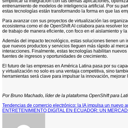
simplificar la integración con las demás aplicaciones, optimi
entrenamiento de modelos de inteligencia artificial. Por su pa
estas tecnologías están transformando la forma en que las e
Para avanzar con sus proyectos de virtualización las organiz
ecosistema como el de OpenShift AI colabora para resolver los p
de trabajo de manera eficiente, con foco en el aislamiento y 
Además del impacto tecnológico, estas soluciones tienen un im
que nuevos productos y servicios lleguen más rápido al mercad
interacciones. Finalmente, estas tecnologías habilitan nuevos
fuentes de ingresos y oportunidades de crecimiento.
El futuro de las empresas en América Latina pasa por su capa
y virtualización no solo es una ventaja competitiva, sino ta
herramientas será clave para impulsar la innovación, mejorar l
Por Bruno Machado, líder de la plataforma OpenShift para La
Navegación
Tendencias de comercio electrónico: la IA impulsa un nuevo 
ENTRETENIMIENTO DIGITAL EN ECUADOR: UN MERCAD
de
entradas