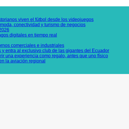
torianos viven el fútbol desde los videojuegos
 moda, conectividad y turismo de negocios
 2026
gos digitales en tiempo real
rnos comerciales e industriales
y entra al exclusivo club de las gigantes del Ecuador
rir una experiencia como regalo, antes que uno físico
n la aviación regional