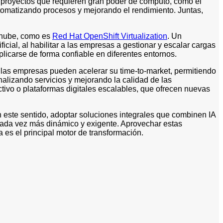
ra proyectos que requieren gran poder de cómputo, como el
automatizando procesos y mejorando el rendimiento. Juntas,
a nube, como es
Red Hat OpenShift Virtualization
. Un
icial, al habilitar a las empresas a gestionar y escalar cargas
licarse de forma confiable en diferentes entornos.
, las empresas pueden acelerar su time-to-market, permitiendo
alizando servicios y mejorando la calidad de las
tivo o plataformas digitales escalables, que ofrecen nuevas
 este sentido, adoptar soluciones integrales que combinen IA
cada vez más dinámico y exigente. Aprovechar estas
 es el principal motor de transformación.