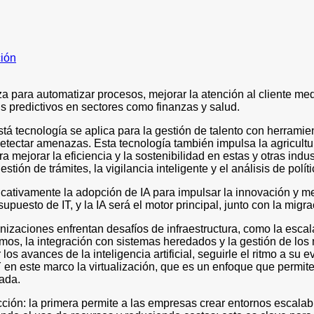
ción
tiliza para automatizar procesos, mejorar la atención al cliente m
is predictivos en sectores como finanzas y salud.
á tecnología se aplica para la gestión de talento con herramien
etectar amenazas. Esta tecnología también impulsa la agricultur
ejorar la eficiencia y la sostenibilidad en estas y otras indus
tión de trámites, la vigilancia inteligente y el análisis de polí
ativamente la adopción de IA para impulsar la innovación y mej
esto de IT, y la IA será el motor principal, junto con la migra
rganizaciones enfrentan desafíos de infraestructura, como la esc
imos, la integración con sistemas heredados y la gestión de l
os avances de la inteligencia artificial, seguirle el ritmo a su 
 en este marco la virtualización, que es un enfoque que permite
iada.
cción: la primera permite a las empresas crear entornos escalabl