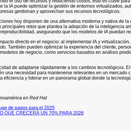
zando el uso de recursos y reduciendo costos; esto es clave pa
rte la IA puede optimizar la gestión de entornos virtualizados, 
mpresas gestionan y aprovechan sus recursos tecnológicos.
aciones hoy disponen de una alternativa moderna y nativa de l
rincipales retos que plantea la adopción de la inteligencia artif
la reproducibilidad, asegurando que los modelos de IA puedan rep
pacto directo en el negocio: al implementar IA y virtualización
o. También pueden optimizar la experiencia del cliente, person
 modelos de negocio, como servicios basados en análisis predic
cidad de adaptarse rápidamente a los cambios tecnológicos. En
mbién una necesidad para mantenerse relevantes en un mercado 
a eficiencia y liderar en un panorama global donde la tecnología
tinoamérica en Red Hat
auge de pagos para el 2025
O QUE CRECERÁ UN 70% PARA 2026