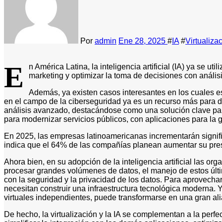
Por
admin
Ene 28, 2025
#
IA
#
Virtualiza
E
n América Latina, la inteligencia artificial (IA) ya se u
marketing y optimizar la toma de decisiones con anális
Además, ya existen casos interesantes en los cuales est
en el campo de la ciberseguridad ya es un recurso más para d
análisis avanzado, destacándose como una solución clave para m
para modernizar servicios públicos, con aplicaciones para la ges
En 2025, las empresas latinoamericanas incrementarán signific
indica que el 64% de las compañías planean aumentar su presupu
Ahora bien, en su adopción de la inteligencia artificial las o
procesar grandes volúmenes de datos, el manejo de estos últ
con la seguridad y la privacidad de los datos. Para aprovechar l
necesitan construir una infraestructura tecnológica moderna. Y
virtuales independientes, puede transformarse en una gran al
De hecho, la virtualización y la IA se complementan a la perfe