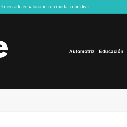
 el mercado ecuatoriano con moda, conectividad y turismo de n
es públicas del Ecuador en 2026
Conectado” impulsará los pagos digitales en tiempo real
GURO EN EL FERIADO
Automotriz
Educación
ndustrial diseñado para entornos comerciales e industriales
 más de USD 1.000 millones y entra al exclusivo club de las gi
os ecuatorianos afirma preferir una experiencia como regalo, an
hacia emisiones netas cero en la aviación regional
nstrucción en Ecuador
ital: seis de cada diez ecuatorianos viven el fútbol desde los 