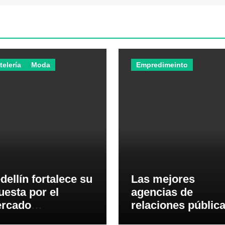
telería
Moda
Empredimeinto
dellín fortalece su
Las mejores
uesta por el
agencias de
rcado
relaciones públic
uatoriano con
del Ecuador en 20