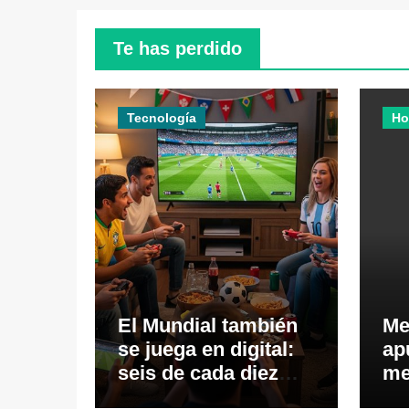
Te has perdido
Tecnología
Ho
El Mundial también
Me
se juega en digital:
ap
seis de cada diez
me
ecuatorianos viven
ec