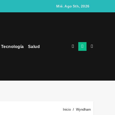
egocios
Mié. Ago 5th, 2026
Tecnología
Salud
gantes del Ecuador
tes que uno físico
videojuegos
Inicio
Wyndham