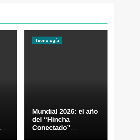
Tecnología
Mundial 2026: el año
del “Hincha
as
Conectado”
26
impulsará los pagos