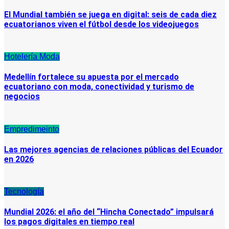
El Mundial también se juega en digital: seis de cada diez
ecuatorianos viven el fútbol desde los videojuegos
Hotelería
Moda
Medellín fortalece su apuesta por el mercado
ecuatoriano con moda, conectividad y turismo de
negocios
Empredimeinto
Las mejores agencias de relaciones públicas del Ecuador
en 2026
Tecnología
Mundial 2026: el año del “Hincha Conectado” impulsará
los pagos digitales en tiempo real