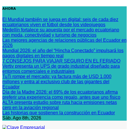
Saltar
AHORA
al
contenido
El Mundial también se juega en digital: seis de cada diez
ecuatorianos viven el fútbol desde los videojuegos
Medellín fortalece su apuesta por el mercado ecuatoriano
con moda, conectividad y turismo de negocios
Las mejores agencias de relaciones públicas del Ecuador en
2026
Mundial 2026: el año del “Hincha Conectado” impulsará los
pagos digitales en tiempo real
7 CONSEJOS PARA VIAJAR SEGURO EN EL FERIADO
Vertiv presenta un UPS de grado industrial diseñado para
entornos comerciales e industriales
TuTi rompe el mercado: ya factura más de USD 1.000
millones y entra al exclusivo club de las gigantes del
Ecuador
Día de la Madre 2026: el 69% de los ecuatorianos afirma
preferir una experiencia como regalo, antes que uno físico
ALTA presenta estudio sobre ruta hacia emisiones netas
cero en la aviación regional
Las historias que sostienen la construcción en Ecuador
Sáb. Ago 8th, 2026