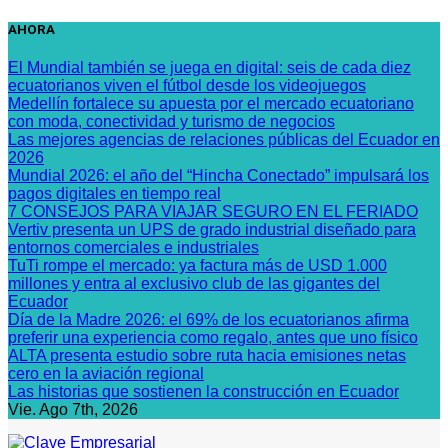
Saltar
AHORA
al
contenido
El Mundial también se juega en digital: seis de cada diez
ecuatorianos viven el fútbol desde los videojuegos
Medellín fortalece su apuesta por el mercado ecuatoriano
con moda, conectividad y turismo de negocios
Las mejores agencias de relaciones públicas del Ecuador en
2026
Mundial 2026: el año del “Hincha Conectado” impulsará los
pagos digitales en tiempo real
7 CONSEJOS PARA VIAJAR SEGURO EN EL FERIADO
Vertiv presenta un UPS de grado industrial diseñado para
entornos comerciales e industriales
TuTi rompe el mercado: ya factura más de USD 1.000
millones y entra al exclusivo club de las gigantes del
Ecuador
Día de la Madre 2026: el 69% de los ecuatorianos afirma
preferir una experiencia como regalo, antes que uno físico
ALTA presenta estudio sobre ruta hacia emisiones netas
cero en la aviación regional
Las historias que sostienen la construcción en Ecuador
Vie. Ago 7th, 2026