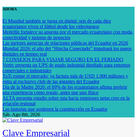
Saltar
AHORA
al
contenido
El Mundial también se juega en digital: seis de cada diez
ecuatorianos viven el fútbol desde los videojuegos
Medellín fortalece su apuesta por el mercado ecuatoriano con moda,
conectividad y turismo de negocios
Las mejores agencias de relaciones públicas del Ecuador en 2026
Mundial 2026: el año del “Hincha Conectado” impulsará los pagos
digitales en tiempo real
7 CONSEJOS PARA VIAJAR SEGURO EN EL FERIADO
Vertiv presenta un UPS de grado industrial diseñado para entornos
comerciales e industriales
TuTi rompe el mercado: ya factura más de USD 1.000 millones y
entra al exclusivo club de las gigantes del Ecuador
Día de la Madre 2026: el 69% de los ecuatorianos afirma preferir
una experiencia como regalo, antes que uno físico
ALTA presenta estudio sobre ruta hacia emisiones netas cero en la
aviación regional
Las historias que sostienen la construcción en Ecuador
Sáb. Ago 8th, 2026
Clave Empresarial