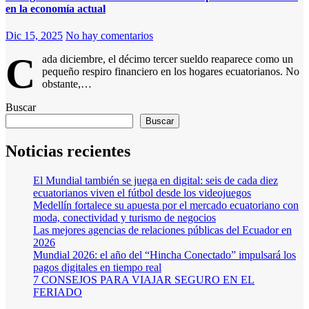
en la economía actual
Dic 15, 2025
No hay comentarios
C
ada diciembre, el décimo tercer sueldo reaparece como un
pequeño respiro financiero en los hogares ecuatorianos. No
obstante,…
Buscar
Buscar
Noticias recientes
El Mundial también se juega en digital: seis de cada diez
ecuatorianos viven el fútbol desde los videojuegos
Medellín fortalece su apuesta por el mercado ecuatoriano con
moda, conectividad y turismo de negocios
Las mejores agencias de relaciones públicas del Ecuador en
2026
Mundial 2026: el año del “Hincha Conectado” impulsará los
pagos digitales en tiempo real
7 CONSEJOS PARA VIAJAR SEGURO EN EL
FERIADO