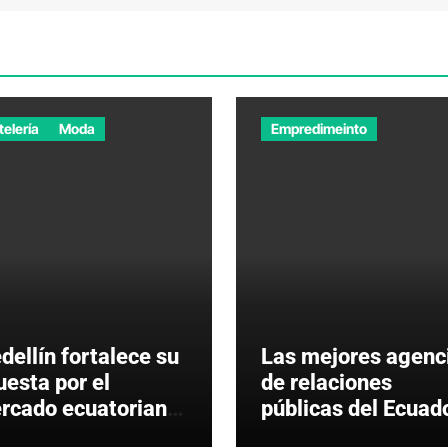
telería
Moda
Empredimeinto
dellín fortalece su
Las mejores agenc
uesta por el
de relaciones
rcado ecuatoriano
públicas del Ecuad
n moda,
en 2026