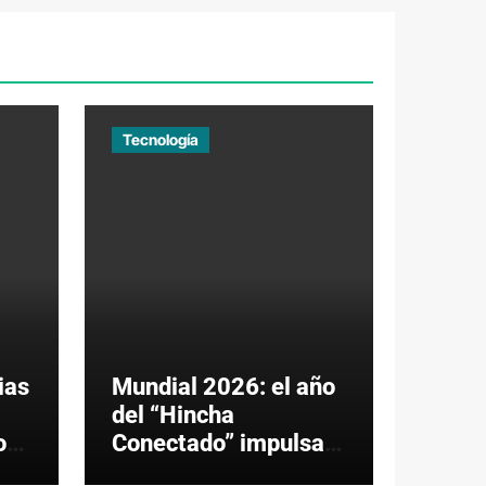
Tecnología
ias
Mundial 2026: el año
del “Hincha
or
Conectado” impulsará
los pagos digitales en