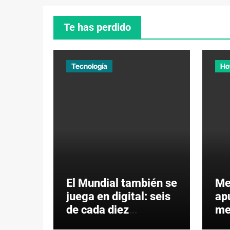
Te has perdido
Tecnología
Ho
El Mundial también se
Me
juega en digital: seis
ap
de cada diez
me
ecuatorianos viven el
co