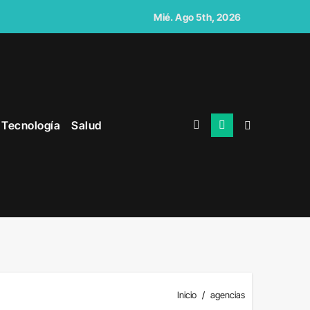
ocios
Mié. Ago 5th, 2026
Tecnología
Salud
es del Ecuador
 que uno físico
ojuegos
Inicio
agencias