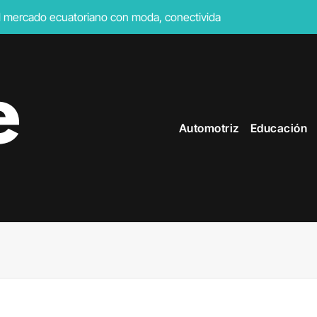
el mercado ecuatoriano con moda, conectividad y turismo de neg
 públicas del Ecuador en 2026
nectado” impulsará los pagos digitales en tiempo real
 EN EL FERIADO
Automotriz
Educación
ustrial diseñado para entornos comerciales e industriales
ás de USD 1.000 millones y entra al exclusivo club de las gigant
 ecuatorianos afirma preferir una experiencia como regalo, antes
cia emisiones netas cero en la aviación regional
trucción en Ecuador
al: seis de cada diez ecuatorianos viven el fútbol desde los vide