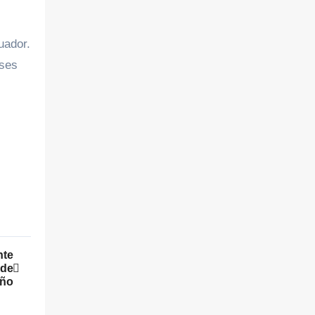
uador.
eses
nte
 de
ño​