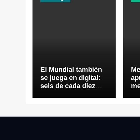
El Mundial también
Me
se juega en digital:
ap
seis de cada diez
me
ecuatorianos viven
ec
el fútbol desde los
mo
videojuegos
y 
ne