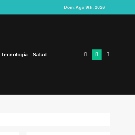
egocios
Dom. Ago 9th, 2026
Tecnología
Salud
gantes del Ecuador
tes que uno físico
videojuegos