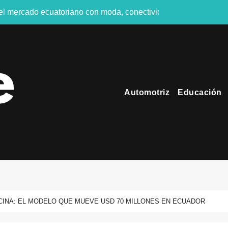
 el mercado ecuatoriano con moda, conectividad y turismo de n
es públicas del Ecuador en 2026
Conectado” impulsará los pagos digitales en tiempo real
GURO EN EL FERIADO
Automotriz
Educación
ndustrial diseñado para entornos comerciales e industriales
 más de USD 1.000 millones y entra al exclusivo club de las gi
os ecuatorianos afirma preferir una experiencia como regalo, an
hacia emisiones netas cero en la aviación regional
nstrucción en Ecuador
ital: seis de cada diez ecuatorianos viven el fútbol desde los 
CINA: EL MODELO QUE MUEVE USD 70 MILLONES EN ECUADOR