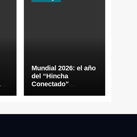
Mundial 2026: el año
del “Hincha
as
Conectado”
26
impulsará los pagos
digitales en tiempo
real