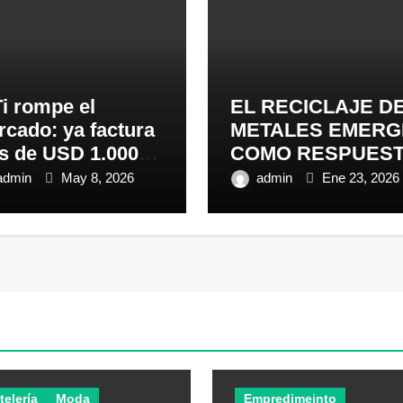
i rompe el
EL RECICLAJE D
cado: ya factura
METALES EMERG
s de USD 1.000
COMO RESPUES
lones y entra al
CLAVE A LOS
admin
May 8, 2026
admin
Ene 23, 2026
lusivo club de las
DESAFÍOS
antes del
AMBIENTALES Y
uador
ECONÓMICOS E
ECUADOR​ ​
telería
Moda
Empredimeinto