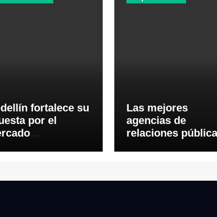
dellín fortalece su
Las mejores
uesta por el
agencias de
rcado
relaciones públic
uatoriano con
del Ecuador en 20
da, conectividad
turismo de
gocios