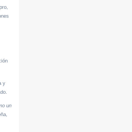
pro,
ones
ción
a y
ado.
omo un
eña,