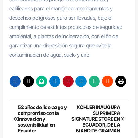
calificados para el manejo de medicamentos y
desechos peligrosos para ser llevadas, bajo el
cumplimiento de estrictos protocolos de seguridad
ambiental, a plantas de incineración, con el fin de
garantizar una disposición segura que evite la
contaminación de agua, suelo y aire.
Navegación
52 años de liderazgo y
KOHLER INAUGURA
compromiso con la
SU PRIMERA
de
innovación y
SIGNATURE STORE EN
sostenibilidad en
ECUADOR, DE LA
entradas
Ecuador
MANO DE GRAIMAN