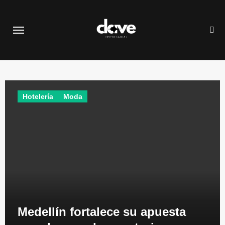
Saltar
al
contenido
Hotelería
Moda
Medellín fortalece su apuesta