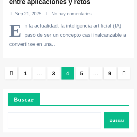
entre aplicaciones y retos
Sep 21, 2025
No hay comentarios
E
n la actualidad, la inteligencia artificial (IA)
pasó de ser un concepto casi inalcanzable a
convertirse en una…
Paginación
1
…
3
4
5
…
9
de
entradas
Buscar
Buscar