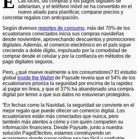
E
Las luces, las compras y los pagos digitales se
adelantan, y el teléfono móvil se ha convertido en el
nuevo aliado para planificar, comparar precios y
concretar regalos con anticipación.
Según diversos
reportes de consumo
, más del 70% de los
ecuatorianos conectados inicia sus compras navideñas
desde noviembre, aprovechando descuentos y promociones
digitales. Además, el comercio electrónico en el país sigue
creciendo a doble dígito, impulsado por la comodidad de
comprar desde el celular y por la confianza en métodos de
pago digitales seguros.
Pero, ¿qué mueve realmente a los consumidores? El estudio
global
Inside the Wallet
de Paysafe revela que el 54% de los
ecuatorianos prioriza la seguridad por encima de la rapidez
al pagar en línea, y que el 37% ha abandonado una compra
digital por temor a que sus datos no estuvieran protegidos.
“En fechas como la Navidad, la seguridad se convierte en el
mejor regalo que puede ofrecer un comercio digital. Los
ecuatorianos están más conectados que nunca, pero
también más atentos a cómo y con quién comparten su
información financiera. Desde Paysafe, junto a nuestra
solución PagoEfectivo, estamos construyendo un
ecosistema donde pagar online sea tan fácil y confiable