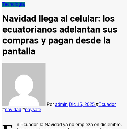
Tecnología
Navidad llega al celular: los
ecuatorianos adelantan sus
compras y pagan desde la
pantalla
Por
admin
Dic 15, 2025
#
Ecuador
#
navidad
#
paysafe
n Ecuador, la Navidad ya no empieza en diciembre.