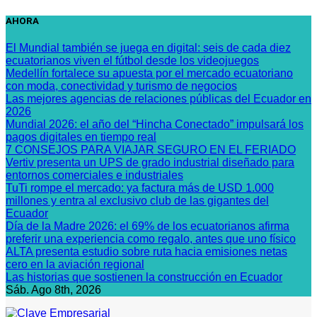
Saltar
AHORA
al
contenido
El Mundial también se juega en digital: seis de cada diez
ecuatorianos viven el fútbol desde los videojuegos
Medellín fortalece su apuesta por el mercado ecuatoriano
con moda, conectividad y turismo de negocios
Las mejores agencias de relaciones públicas del Ecuador en
2026
Mundial 2026: el año del “Hincha Conectado” impulsará los
pagos digitales en tiempo real
7 CONSEJOS PARA VIAJAR SEGURO EN EL FERIADO
Vertiv presenta un UPS de grado industrial diseñado para
entornos comerciales e industriales
TuTi rompe el mercado: ya factura más de USD 1.000
millones y entra al exclusivo club de las gigantes del
Ecuador
Día de la Madre 2026: el 69% de los ecuatorianos afirma
preferir una experiencia como regalo, antes que uno físico
ALTA presenta estudio sobre ruta hacia emisiones netas
cero en la aviación regional
Las historias que sostienen la construcción en Ecuador
Sáb. Ago 8th, 2026