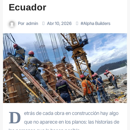
Ecuador
Por
admin
Abr 10, 2026
#
Alpha Builders
D
etrás de cada obra en construcción hay algo
que no aparece en los planos: las historias de