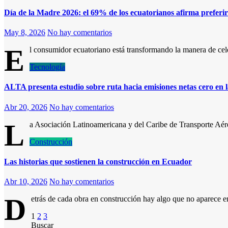
Día de la Madre 2026: el 69% de los ecuatorianos afirma preferir
May 8, 2026
No hay comentarios
E
l consumidor ecuatoriano está transformando la manera de cel
Tecnología
ALTA presenta estudio sobre ruta hacia emisiones netas cero en l
Abr 20, 2026
No hay comentarios
L
a Asociación Latinoamericana y del Caribe de Transporte A
Construcción
Las historias que sostienen la construcción en Ecuador
Abr 10, 2026
No hay comentarios
D
etrás de cada obra en construcción hay algo que no aparece en
Paginación
1
2
3
Buscar