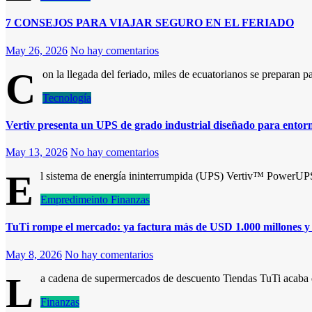
7 CONSEJOS PARA VIAJAR SEGURO EN EL FERIADO
May 26, 2026
No hay comentarios
C
on la llegada del feriado, miles de ecuatorianos se preparan p
Tecnología
Vertiv presenta un UPS de grado industrial diseñado para entorno
May 13, 2026
No hay comentarios
E
l sistema de energía ininterrumpida (UPS) Vertiv™ PowerUPS 
Empredimeinto
Finanzas
TuTi rompe el mercado: ya factura más de USD 1.000 millones y e
May 8, 2026
No hay comentarios
L
a cadena de supermercados de descuento Tiendas TuTi acaba 
Finanzas