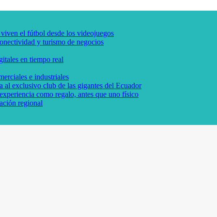
 viven el fútbol desde los videojuegos
conectividad y turismo de negocios
itales en tiempo real
erciales e industriales
 al exclusivo club de las gigantes del Ecuador
experiencia como regalo, antes que uno físico
ación regional