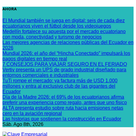
Saltar
AHORA
al
contenido
El Mundial también se juega en digital: seis de cada diez
ecuatorianos viven el fútbol desde los videojuegos
Medellín fortalece su apuesta por el mercado ecuatoriano
con moda, conectividad y turismo de negocios
Las mejores agencias de relaciones públicas del Ecuador en
2026
Mundial 2026: el año del “Hincha Conectado” impulsará los
pagos digitales en tiempo real
7 CONSEJOS PARA VIAJAR SEGURO EN EL FERIADO
Vertiv presenta un UPS de grado industrial diseñado para
entornos comerciales e industriales
TuTi rompe el mercado: ya factura más de USD 1.000
millones y entra al exclusivo club de las gigantes del
Ecuador
Día de la Madre 2026: el 69% de los ecuatorianos afirma
preferir una experiencia como regalo, antes que uno físico
ALTA presenta estudio sobre ruta hacia emisiones netas
cero en la aviación regional
Las historias que sostienen la construcción en Ecuador
Sáb. Ago 8th, 2026