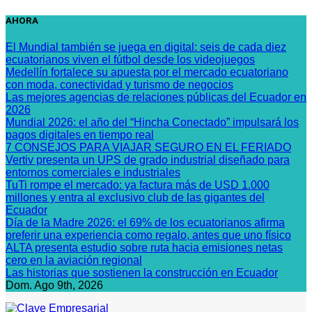
Saltar
AHORA
al
contenido
El Mundial también se juega en digital: seis de cada diez
ecuatorianos viven el fútbol desde los videojuegos
Medellín fortalece su apuesta por el mercado ecuatoriano
con moda, conectividad y turismo de negocios
Las mejores agencias de relaciones públicas del Ecuador en
2026
Mundial 2026: el año del “Hincha Conectado” impulsará los
pagos digitales en tiempo real
7 CONSEJOS PARA VIAJAR SEGURO EN EL FERIADO
Vertiv presenta un UPS de grado industrial diseñado para
entornos comerciales e industriales
TuTi rompe el mercado: ya factura más de USD 1.000
millones y entra al exclusivo club de las gigantes del
Ecuador
Día de la Madre 2026: el 69% de los ecuatorianos afirma
preferir una experiencia como regalo, antes que uno físico
ALTA presenta estudio sobre ruta hacia emisiones netas
cero en la aviación regional
Las historias que sostienen la construcción en Ecuador
Dom. Ago 9th, 2026