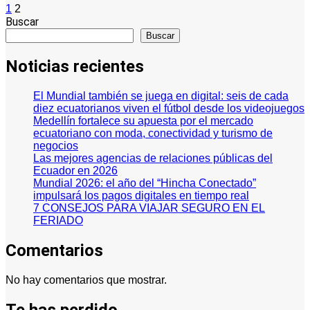
Paginación
1
2
Buscar
de
Buscar
entradas
Noticias recientes
El Mundial también se juega en digital: seis de cada
diez ecuatorianos viven el fútbol desde los videojuegos
Medellín fortalece su apuesta por el mercado
ecuatoriano con moda, conectividad y turismo de
negocios
Las mejores agencias de relaciones públicas del
Ecuador en 2026
Mundial 2026: el año del “Hincha Conectado”
impulsará los pagos digitales en tiempo real
7 CONSEJOS PARA VIAJAR SEGURO EN EL
FERIADO
Comentarios
No hay comentarios que mostrar.
Te has perdido