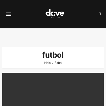
Saltar
al
contenido
futbol
Inicio
futbol