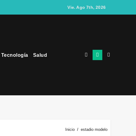
egocios
Vie. Ago 7th, 2026
Tecnología
Salud
gantes del Ecuador
tes que uno físico
videojuegos
Inicio
estadio modelo