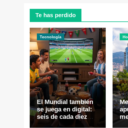
Te has perdido
Tecnología
Ho
El Mundial también
Me
se juega en digital:
ap
seis de cada diez
me
ecuatorianos viven
ec