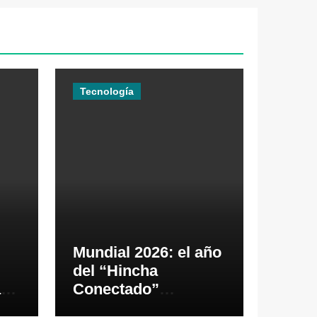
Tecnología
Mundial 2026: el año
del “Hincha
as
Conectado”
26
impulsará los pagos