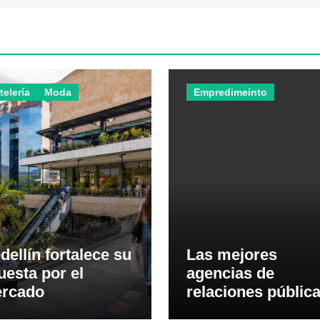
telería
Moda
Empredimeinto
dellín fortalece su
Las mejores
uesta por el
agencias de
rcado
relaciones públic
uatoriano con
del Ecuador en 20