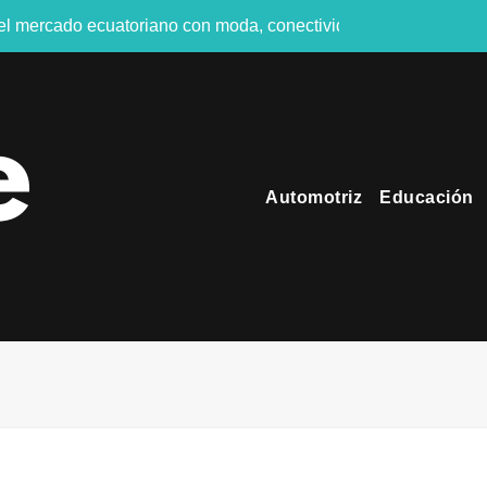
 el mercado ecuatoriano con moda, conectividad y turismo de n
es públicas del Ecuador en 2026
Conectado” impulsará los pagos digitales en tiempo real
GURO EN EL FERIADO
Automotriz
Educación
ndustrial diseñado para entornos comerciales e industriales
 más de USD 1.000 millones y entra al exclusivo club de las gi
os ecuatorianos afirma preferir una experiencia como regalo, an
hacia emisiones netas cero en la aviación regional
nstrucción en Ecuador
ital: seis de cada diez ecuatorianos viven el fútbol desde los 