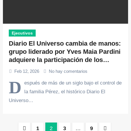
Ejecutivos
Diario El Universo cambia de manos:
grupo liderado por Yves Maia Pardini
adquiere la participación de los
hermanos Pérez
Feb 12, 2026
No hay comentarios
D
espués de más de un siglo bajo el control de
la familia Pérez, el histórico Diario El
Universo…
Paginación
1
2
3
…
9